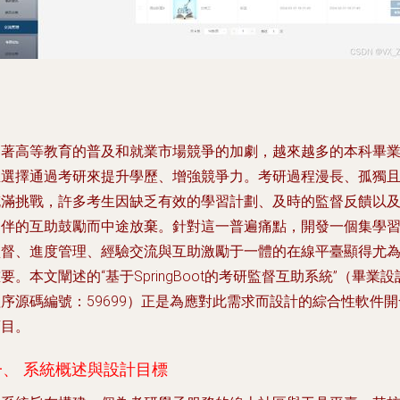
隨著高等教育的普及和就業市場競爭的加劇，越來越多的本科畢
生選擇通過考研來提升學歷、增強競爭力。考研過程漫長、孤獨
充滿挑戰，許多考生因缺乏有效的學習計劃、及時的監督反饋以
同伴的互助鼓勵而中途放棄。針對這一普遍痛點，開發一個集學
監督、進度管理、經驗交流與互助激勵于一體的在線平臺顯得尤
要。本文闡述的“基于SpringBoot的考研監督互助系統”（畢業設
序源碼編號：59699）正是為應對此需求而設計的綜合性軟件開
項目。
一、 系統概述與設計目標