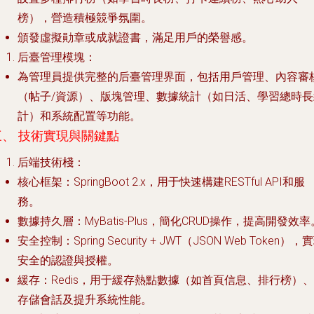
榜），營造積極競爭氛圍。
頒發虛擬勛章或成就證書，滿足用戶的榮譽感。
后臺管理模塊
：
為管理員提供完整的后臺管理界面，包括用戶管理、內容審
（帖子/資源）、版塊管理、數據統計（如日活、學習總時長
計）和系統配置等功能。
三、 技術實現與關鍵點
后端技術棧
：
核心框架
：SpringBoot 2.x，用于快速構建RESTful API和服
務。
數據持久層
：MyBatis-Plus，簡化CRUD操作，提高開發效率
安全控制
：Spring Security + JWT（JSON Web Token），
安全的認證與授權。
緩存
：Redis，用于緩存熱點數據（如首頁信息、排行榜）、
存儲會話及提升系統性能。