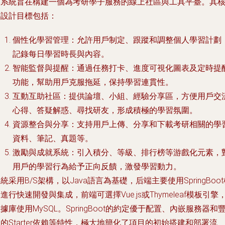
本系統旨在構建一個為考研學子服務的線上社區與工具平臺。其
心設計目標包括：
個性化學習管理
：允許用戶制定、跟蹤和調整個人學習計劃
記錄每日學習時長與內容。
智能監督與提醒
：通過任務打卡、進度可視化圖表及定時提
功能，幫助用戶克服拖延，保持學習連貫性。
互動互助社區
：提供論壇、小組、經驗分享區，方便用戶交
心得、答疑解惑、尋找研友，形成積極的學習氛圍。
資源整合與分享
：支持用戶上傳、分享和下載考研相關的學
資料、筆記、真題等。
激勵與成就系統
：引入積分、等級、排行榜等游戲化元素，
用戶的學習行為給予正向反饋，激發學習動力。
統采用B/S架構，以Java語言為基礎，后端主要使用SpringBoo
進行快速開發與集成，前端可選擇Vue.js或Thymeleaf模板引擎
據庫使用MySQL。SpringBoot的約定優于配置、內嵌服務器和
的Starter依賴等特性，極大地簡化了項目的初始搭建和部署流