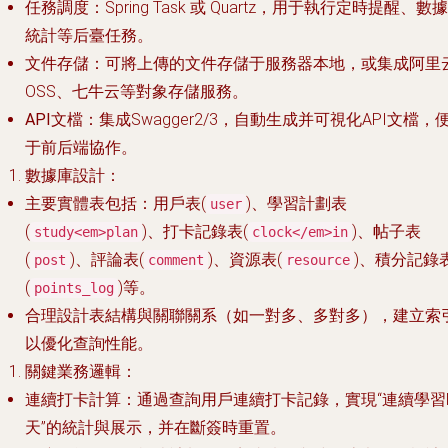
任務調度
：Spring Task 或 Quartz，用于執行定時提醒、數據
統計等后臺任務。
文件存儲
：可將上傳的文件存儲于服務器本地，或集成阿里
OSS、七牛云等對象存儲服務。
API文檔
：集成Swagger2/3，自動生成并可視化API文檔，
于前后端協作。
數據庫設計
：
主要實體表包括：用戶表(
)、學習計劃表
user
(
)、打卡記錄表(
)、帖子表
study<em>plan
clock</em>in
(
)、評論表(
)、資源表(
)、積分記錄
post
comment
resource
(
)等。
points_log
合理設計表結構與關聯關系（如一對多、多對多），建立索
以優化查詢性能。
關鍵業務邏輯
：
連續打卡計算
：通過查詢用戶連續打卡記錄，實現“連續學習
天”的統計與展示，并在斷簽時重置。