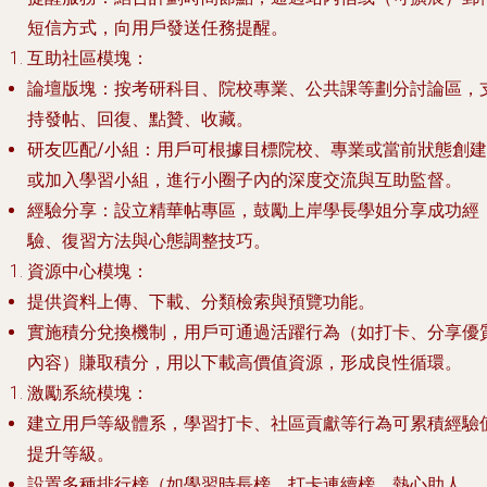
短信方式，向用戶發送任務提醒。
互助社區模塊
：
論壇版塊
：按考研科目、院校專業、公共課等劃分討論區，
持發帖、回復、點贊、收藏。
研友匹配/小組
：用戶可根據目標院校、專業或當前狀態創建
或加入學習小組，進行小圈子內的深度交流與互助監督。
經驗分享
：設立精華帖專區，鼓勵上岸學長學姐分享成功經
驗、復習方法與心態調整技巧。
資源中心模塊
：
提供資料上傳、下載、分類檢索與預覽功能。
實施積分兌換機制，用戶可通過活躍行為（如打卡、分享優
內容）賺取積分，用以下載高價值資源，形成良性循環。
激勵系統模塊
：
建立用戶等級體系，學習打卡、社區貢獻等行為可累積經驗
提升等級。
設置多種排行榜（如學習時長榜、打卡連續榜、熱心助人