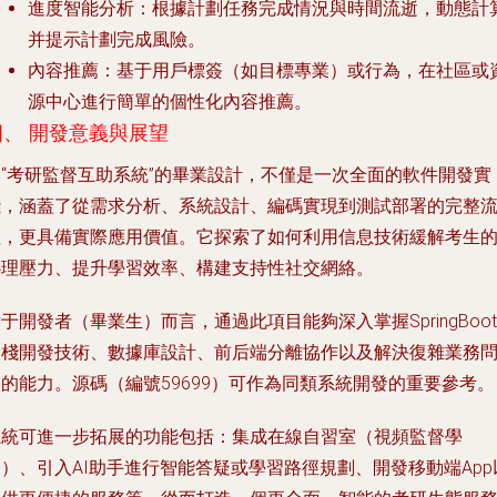
進度智能分析
：根據計劃任務完成情況與時間流逝，動態計
并提示計劃完成風險。
內容推薦
：基于用戶標簽（如目標專業）或行為，在社區或
源中心進行簡單的個性化內容推薦。
四、 開發意義與展望
本“考研監督互助系統”的畢業設計，不僅是一次全面的軟件開發實
踐，涵蓋了從需求分析、系統設計、編碼實現到測試部署的完整
程，更具備實際應用價值。它探索了如何利用信息技術緩解考生
心理壓力、提升學習效率、構建支持性社交網絡。
于開發者（畢業生）而言，通過此項目能夠深入掌握SpringBoot
全棧開發技術、數據庫設計、前后端分離協作以及解決復雜業務
的能力。源碼（編號59699）可作為同類系統開發的重要參考。
系統可進一步拓展的功能包括：集成在線自習室（視頻監督學
）、引入AI助手進行智能答疑或學習路徑規劃、開發移動端App