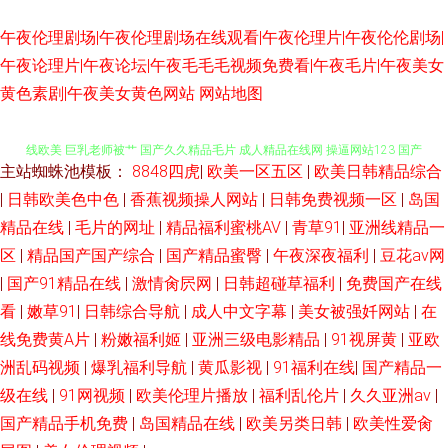
午夜伦理剧场|午夜伦理剧场在线观看|午夜伦理片|午夜伦伦剧场|
午夜论理片|午夜论坛|午夜毛毛毛视频免费看|午夜毛片|午夜美女
美女在线视频一区 色情AV免费在线网站 成人福利网页 欧美无毒在线 超碰在
黄色素剧|午夜美女黄色网站
网站地图
线欧美 巨乳老师被艹 国产久久精品毛片 成人精品在线网 操逼网站123 国产
主站蜘蛛池模板：
8848四虎
|
欧美一区五区
|
欧美日韩精品综合
欧美一卡 av日本网址 久久阿v 久久三级片国产 WWW亚洲淫妻 国产三级网址
|
日韩欧美色中色
|
香蕉视频操人网站
|
日韩免费视频一区
|
岛国
精品在线
|
毛片的网址
|
精品福利蜜桃AV
|
青草91
|
亚洲线精品一
亚洲综合另类 国产茂密老女人黑P www日韩国产. 影音先锋丝袜美足 久草在
区
|
精品国产国产综合
|
国产精品蜜臀
|
午夜深夜福利
|
豆花av网
|
国产91精品在线
|
激情肏屄网
|
日韩超碰草福利
|
免费国产在线
钱 欧美A片在线观看视频 www视频五区 国产欧美久久精品区 91人兽 AV天堂
看
|
嫩草91
|
日韩综合导航
|
成人中文字幕
|
美女被强奷网站
|
在
线免费黄A片
|
粉嫩福利姬
|
亚洲三级电影精品
|
91视屏黄
|
亚欧
电影资源网站 玖玖精品网 91愛愛 久久国产精品√√ 阿v视频免费观看 狠狠久
洲乱码视频
|
爆乳福利导航
|
黄瓜影视
|
91福利在线
|
国产精品一
久精品L 无码人妻六区 美女sese 论理视频在线观看 综合亚洲97 爱豆在线看
级在线
|
91网视频
|
欧美伦理片播放
|
福利乱伦片
|
久久亚洲av
|
国产精品手机免费
|
岛国精品在线
|
欧美另类日韩
|
欧美性爱肏
男人的天堂久久 国产传媒A片 亚洲成人一二一影院 AV午夜福利 国产精品久